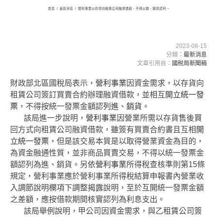
首頁
/
最新消息
/
營利事業以存貨向租賃公司融資借款，不得以進、銷貨認列 ~
2023-08-15
分類：
最新消息
文章引用自：
國稅局新聞稿
財政部北區國稅局表示，
營利事業
因資金需求，以存貨向
租賃公司簽訂買賣合約辦理融資借款，並相互
開立統一發
票
，不得按統一發票金額認
列進、銷貨
。
該局進一步說明，
營利事業
因營業所需以存貨售後買
回方式向租賃公司融資借款，雖簽有買賣合約書且互相
開
立統一發票
，但是該交易本質是以取得營業資金為目的，
為資金融通性質，並非商品買賣交易，不得以統一發票金
額認列為進、銷貨。另依
營利事業
所得稅查核準則第15條
規定，營利事業應於營利事業所得稅結算申報書內營業收
入調節說明欄項下調整揭露說明，至於互開統一發票金額
之差額，應按借款期間核實認列為利息支出。
該局舉例說明，甲公司因資金需求，與乙租賃公司簽