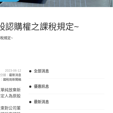
股認購權之課稅規定~
稅規定~
●
2023-06-12
全部消息
分類：
最新消息
自：
國稅局新聞稿
●
優惠訊息
東單純放棄新
特定人為原股
●
最新消息
股東對公司董