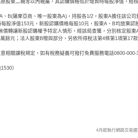
為原股東二親等以內親屬，其認購價格低於增資時每股淨值，經
(薩摩亞商、唯一股東為A)，持股各1/2，股東A擔任該公司
資時每股淨值153元，新股認購價格每股10元，股東A、B均放棄認
有無償轉讓新股認購權予特定人情形，經該局查獲，分別核定股東
與稅106萬餘元；法人股東B贈與部分，另依所得稅法第4條第1項第17
課稅規定，如有稅務疑義可撥打免費服務電話0800-000-3
530）
4月起執行網路交易