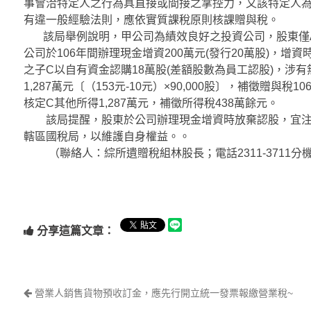
事會洽特定人之行為具直接或間接之掌控力，又該特定人
有違一般經驗法則，應依實質課稅原則核課贈與稅。
該局舉例說明，甲公司為績效良好之投資公司，股東僅A、B
公司於106年間辦理現金增資200萬元(發行20萬股)，增
之子C以自有資金認購18萬股(差額股數為員工認股)，涉
1,287萬元〔（153元-10元）×90,000股〕，補徵贈
核定C其他所得1,287萬元，補徵所得稅438萬餘元。
該局提醒，股東於公司辦理現金增資時放棄認股，宜注意相關
轄區國稅局，以維護自身權益。。
（聯絡人：綜所遺贈稅組林股長；電話2311-3711分機1
分享這篇文章：
營業人銷售貨物預收訂金，應先行開立統一發票報繳營業稅~