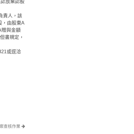
核認放棄認股
負責人，該
股，由股東A
A贈與金額
款但書規定，
21或逕洽
選案查核作業