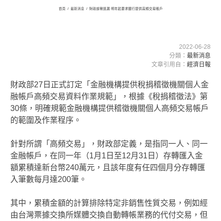
首頁
/
最新消息
/
財政部揪逃漏 明年起要求銀行提供高頻交易帳戶
2022-06-28
分類：
最新消息
文章引用自：
經濟日報
財政部27日正式訂定「金融機構提供稅捐稽徵機關個人金
融帳戶高頻交易資料作業規範」，根據《稅捐稽徵法》第
30條，明確規範金融機構提供稽徵機關個人高頻交易帳戶
的範圍及作業程序。
針對所謂「高頻交易」，財政部定義，是指同一人、同一
金融帳戶，在同一年（1月1日至12月31日）存轉匯入金
額累積達新台幣240萬元，且該年度有任四個月分存轉匯
入筆數每月達200筆。
其中，累積金額的計算排除特定非銷售性質交易，例如經
由台灣票據交換所媒體交換自動轉帳業務的代付交易，但