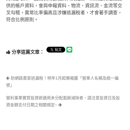
供的帳戶資料，會與申報資料、物流、資訊流、金流等交
叉勾稽，異常比率偏高且涉嫌逃漏稅者，才會著手調查，
符合比例原則。
分享這篇文章：
防網路賣家逃漏稅！明年1月起需揭露「營業人名稱及統一編
號」
營利事業實質投資欲適用未分配盈餘減除者，請注意投資日及投
資金額支付日期之相關規定~