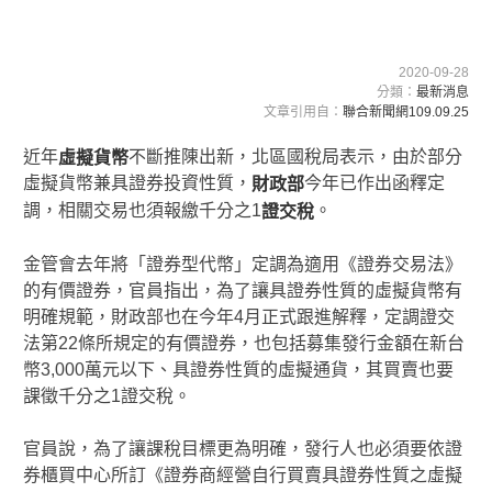
2020-09-28
分類：
最新消息
文章引用自：
聯合新聞網109.09.25
近年
不斷推陳出新，北區國稅局表示，由於部分
虛擬貨幣
虛擬貨幣兼具證券投資性質，
今年已作出函釋定
財政部
調，相關交易也須報繳千分之1
。
證交稅
金管會去年將「證券型代幣」定調為適用《證券交易法》
的有價證券，官員指出，為了讓具證券性質的虛擬貨幣有
明確規範，財政部也在今年4月正式跟進解釋，定調證交
法第22條所規定的有價證券，也包括募集發行金額在新台
幣3,000萬元以下、具證券性質的虛擬通貨，其買賣也要
課徵千分之1證交稅。
官員說，為了讓課稅目標更為明確，發行人也必須要依證
券櫃買中心所訂《證券商經營自行買賣具證券性質之虛擬