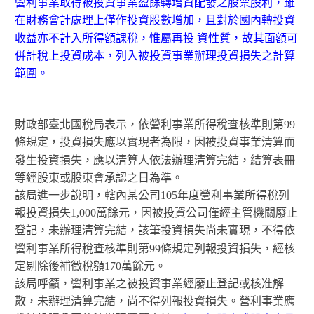
營利事業取得被投資事業盈餘轉增資配發之股票股利，雖
在財務會計處理上僅作投資股數增加，且對於國內轉投資
收益亦不計入所得額課稅，惟屬再投 資性質，故其面額可
併計稅上投資成本，列入被投資事業辦理投資損失之計算
範圍。
財政部臺北國稅局表示，依營利事業所得稅查核準則第99
條規定，投資損失應以實現者為限，因被投資事業清算而
發生投資損失，應以清算人依法辦理清算完結，結算表冊
等經股東或股東會承認之日為準。
該局進一步說明，轄內某公司105年度營利事業所得稅列
報投資損失1,000萬餘元，因被投資公司僅經主管機關廢止
登記，未辦理清算完結，該筆投資損失尚未實現，不得依
營利事業所得稅查核準則第99條規定列報投資損失，經核
定剔除後補徵稅額170萬餘元。
該局呼籲，營利事業之被投資事業經廢止登記或核准解
散，未辦理清算完結，尚不得列報投資損失。營利事業應