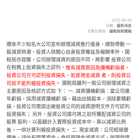
2021-05-20
分類：
最新消息
文章引用自：
國稅局新聞稿
邇來不少知名大公司宣布辦理減資進行瘦身，順勢帶動 一
股減資熱潮，投資人除關心自身投資權益及報酬率外，國
稅局亦提醒，公司辦理減資的原因不同，將影響 投資公司
在稅務上投資損失之認列，
惟有減資原因為彌補虧損者，
投資公司方可認列投資損失，若是現金減資 者，則投資公
。 國稅局臚列一般公司辦理減資之
司就不能列報投資損失
主要原因及核認方式如 下： 一. 減資彌補虧損：當公司連
年虧損，採用減資彌補虧 損，藉由註銷股本，消除累積虧
損，投資公司需提出被投資公司的減資證明文件方可認列
投資損失； 另外，投資公司還可將之前所獲配減資公司的
股票 股利，以面額計入實際投資成本中，乘以減資比例
後，一併計算列報投資損失。 二. 現金減資：公司經過營
運後，評估有閒置資金，會採用現金減資方式，辦理發還