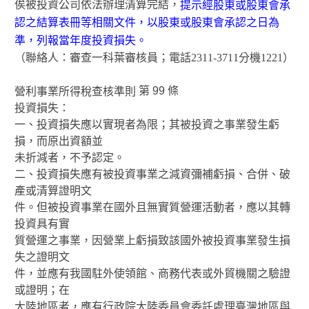
俟被投資公司依法辦理清算完結，
提示經股東或股東會承
認之結算表冊等相關文件，以股東或股東會承認之日為
準，列報當年度投資損失。
（聯絡人：審查一科葉審核員；電話2311-3711分機1221）
第 99 條
營利事業所得稅查核準則
投資損失：
一、投資損失應以實現者為限；其被投資之事業發生虧
損，而原出資額並
未折減者，不予認定。
二、投資損失應有被投資事業之減資彌補虧損、合併、破
產或清算證明文
件。但被投資事業在國外且無實質營運活動者，應以其轉
投資具有實
質營運之事業，因營業上虧損致該國外被投資事業發生損
失之證明文
件，並應有我國駐外使領館、商務代表或外貿機關之驗證
或證明；在
大陸地區者，應有行政院大陸委員會委託處理臺灣地區與