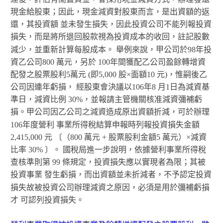
現金給股東；因此，現金減資對股東而言，是出資額的返
還，其投資額 並未發生損失，因此投資公司不能列報投資
損失，而是將所退回股款視為投資成本的收回，註記股數
減少，並重新計算每股成本。 舉例來說，甲公司於98年投
資乙公司800 萬元，另於 100年間獲配乙公司盈餘轉增資
配發之股票股利5萬元 (即5,000 股×面額10 元)，惟嗣後乙
公司因連年虧損， 經股東會決議以106年8 月1日為減資基
準日，減資比例 30%，並報請主管機關核准減資彌補虧
損。甲公司因乙公司之減資造成原出資額折減，可於辦理
106年度營利 事業所得稅結算申報時列報投資損失金額
2,415,000 元 〔（800 萬元 + 股票股利金額5 萬元）×減資
比率 30% 〕。 國稅局進一步說明，依據營利事業所得稅
查核準則第 99 條規定，投資損失應以實現者為限；其被
投資事業 發生虧損，而出資額並未折減者，不予認定投資
損失故被投資公司辦理減資之原因，必須是用於彌補虧損
才 可認列投資損失。